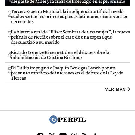
desgaste de Milei y la crisis de liderazgo en el peronismo
Tercera Guerra Mundial: la inteligencia artificial reveló
2
cuáles serían los primeros países latinoamericanos en ser
derrotados
La historia real de "Elize: Sombras de una mujer", la nueva
3
película de Netflix sobre el caso de una esposa que
descuartizó a su marido
Ricardo Lorenzetti se metió en el debate sobre la
4
inhabilitación de Cristina Kirchner
Di Tullio impugnó a Joaquín Benegas Lynch por un
5
presunto conflicto de intereses en el debate de la Ley de
Tierras
VER MÁS