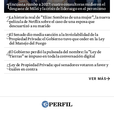
Encuesta rumbo a 2027: cuatro consultoras midieron el
1
desgaste de Milei y la crisis de liderazgo en el peronismo
La historia real de "Elize: Sombras de una mujer", la nueva
2
película de Netflix sobre el caso de una esposa que
descuartizó a su marido
El Senado dio media sanción a la Inviolabilidad de la
3
Propiedad Privada: el Gobierno tuvo que ceder en la Ley
del Manejo del Fuego
El Gobierno perdió la pulseada del nombre: la "Ley de
4
Tierras" se impuso en toda la conversación digital
Ley de Propiedad Privada: qué senadores votaron a favor y
5
cuáles en contra
VER MÁS