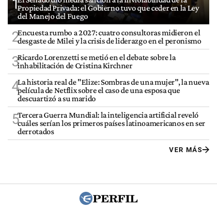
1
Propiedad Privada: el Gobierno tuvo que ceder en la Ley
del Manejo del Fuego
Encuesta rumbo a 2027: cuatro consultoras midieron el
2
desgaste de Milei y la crisis de liderazgo en el peronismo
Ricardo Lorenzetti se metió en el debate sobre la
3
inhabilitación de Cristina Kirchner
La historia real de "Elize: Sombras de una mujer", la nueva
4
película de Netflix sobre el caso de una esposa que
descuartizó a su marido
Tercera Guerra Mundial: la inteligencia artificial reveló
5
cuáles serían los primeros países latinoamericanos en ser
derrotados
VER MÁS