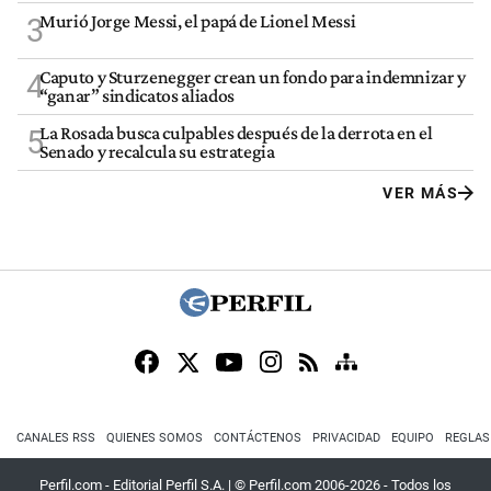
Murió Jorge Messi, el papá de Lionel Messi
3
Caputo y Sturzenegger crean un fondo para indemnizar y
4
“ganar” sindicatos aliados
La Rosada busca culpables después de la derrota en el
5
Senado y recalcula su estrategia
VER MÁS
CANALES RSS
QUIENES SOMOS
CONTÁCTENOS
PRIVACIDAD
EQUIPO
REGLAS
Perfil.com - Editorial Perfil S.A.
| © Perfil.com 2006-2026 - Todos los