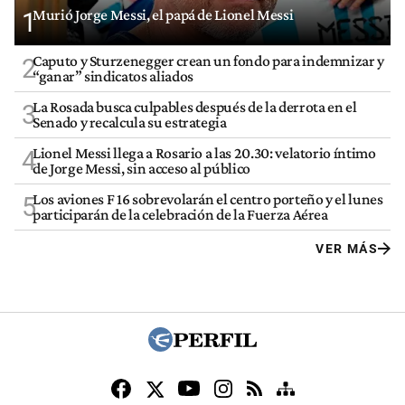
Murió Jorge Messi, el papá de Lionel Messi
1
Caputo y Sturzenegger crean un fondo para indemnizar y
2
“ganar” sindicatos aliados
La Rosada busca culpables después de la derrota en el
3
Senado y recalcula su estrategia
Lionel Messi llega a Rosario a las 20.30: velatorio íntimo
4
de Jorge Messi, sin acceso al público
Los aviones F 16 sobrevolarán el centro porteño y el lunes
5
participarán de la celebración de la Fuerza Aérea
VER MÁS