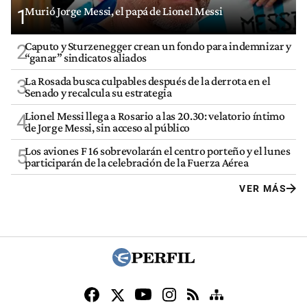
Murió Jorge Messi, el papá de Lionel Messi
1
Caputo y Sturzenegger crean un fondo para indemnizar y
2
“ganar” sindicatos aliados
La Rosada busca culpables después de la derrota en el
3
Senado y recalcula su estrategia
Lionel Messi llega a Rosario a las 20.30: velatorio íntimo
4
de Jorge Messi, sin acceso al público
Los aviones F 16 sobrevolarán el centro porteño y el lunes
5
participarán de la celebración de la Fuerza Aérea
VER MÁS