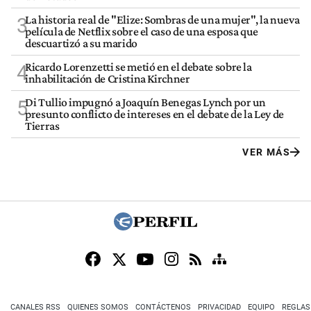
La historia real de "Elize: Sombras de una mujer", la nueva
3
película de Netflix sobre el caso de una esposa que
descuartizó a su marido
Ricardo Lorenzetti se metió en el debate sobre la
4
inhabilitación de Cristina Kirchner
Di Tullio impugnó a Joaquín Benegas Lynch por un
5
presunto conflicto de intereses en el debate de la Ley de
Tierras
VER MÁS
CANALES RSS
QUIENES SOMOS
CONTÁCTENOS
PRIVACIDAD
EQUIPO
REGLAS