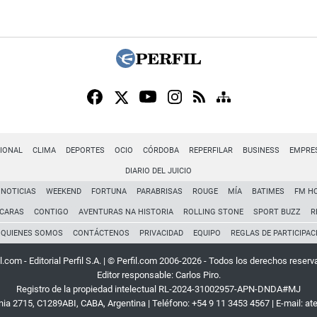
IONAL
CLIMA
DEPORTES
OCIO
CÓRDOBA
REPERFILAR
BUSINESS
EMPRE
DIARIO DEL JUICIO
NOTICIAS
WEEKEND
FORTUNA
PARABRISAS
ROUGE
MÍA
BATIMES
FM H
CARAS
CONTIGO
AVENTURAS NA HISTORIA
ROLLING STONE
SPORT BUZZ
R
QUIENES SOMOS
CONTÁCTENOS
PRIVACIDAD
EQUIPO
REGLAS DE PARTICIPAC
l.com - Editorial Perfil S.A.
| © Perfil.com 2006-2026 - Todos los derechos reserv
Editor responsable: Carlos Piro.
Registro de la propiedad intelectual RL-2024-31002957-APN-DNDA#MJ
rnia 2715
,
C1289ABI
,
CABA, Argentina
| Teléfono:
+54 9 11 3453 4567
| E-mail:
at