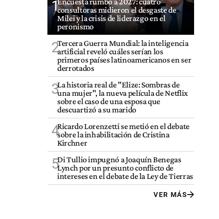
Encuesta rumbo a 2027: cuatro
1
consultoras midieron el desgaste de
Milei y la crisis de liderazgo en el
peronismo
Tercera Guerra Mundial: la inteligencia
2
artificial reveló cuáles serían los
primeros países latinoamericanos en ser
derrotados
La historia real de "Elize: Sombras de
3
una mujer", la nueva película de Netflix
sobre el caso de una esposa que
descuartizó a su marido
Ricardo Lorenzetti se metió en el debate
4
sobre la inhabilitación de Cristina
Kirchner
Di Tullio impugnó a Joaquín Benegas
5
Lynch por un presunto conflicto de
intereses en el debate de la Ley de Tierras
VER MÁS