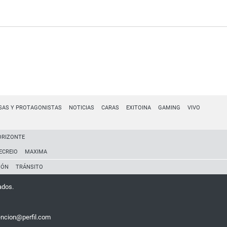
SAS Y PROTAGONISTAS
NOTICIAS
CARAS
EXITOINA
GAMING
VIVO
ORIZONTE
ECREIO
MAXIMA
IÓN
TRÁNSITO
ados.
encion@perfil.com