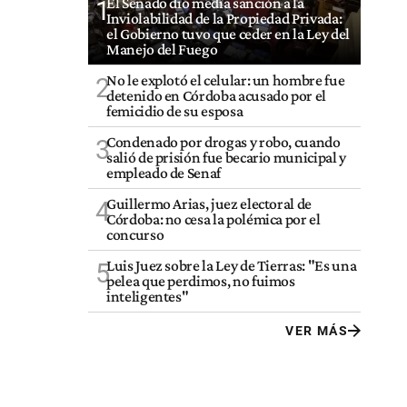
El Senado dio media sanción a la
1
Inviolabilidad de la Propiedad Privada:
el Gobierno tuvo que ceder en la Ley del
Manejo del Fuego
No le explotó el celular: un hombre fue
2
detenido en Córdoba acusado por el
femicidio de su esposa
Condenado por drogas y robo, cuando
3
salió de prisión fue becario municipal y
empleado de Senaf
Guillermo Arias, juez electoral de
4
Córdoba: no cesa la polémica por el
concurso
Luis Juez sobre la Ley de Tierras: "Es una
5
pelea que perdimos, no fuimos
inteligentes"
VER MÁS