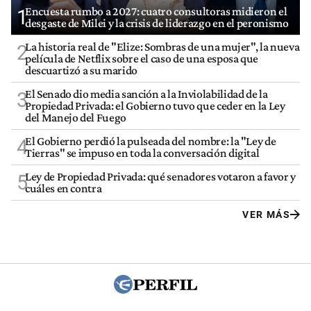
Encuesta rumbo a 2027: cuatro consultoras midieron el
1
desgaste de Milei y la crisis de liderazgo en el peronismo
La historia real de "Elize: Sombras de una mujer", la nueva
2
película de Netflix sobre el caso de una esposa que
descuartizó a su marido
El Senado dio media sanción a la Inviolabilidad de la
3
Propiedad Privada: el Gobierno tuvo que ceder en la Ley
del Manejo del Fuego
El Gobierno perdió la pulseada del nombre: la "Ley de
4
Tierras" se impuso en toda la conversación digital
Ley de Propiedad Privada: qué senadores votaron a favor y
5
cuáles en contra
VER MÁS