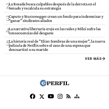
La Rosada busca culpables después de la derrota en el
2
Senado y recalcula su estrategia
Caputo y Sturzenegger crean un fondo para indemnizar y
3
“ganar” sindicatos aliados
La narrativa libertaria cruje en las redes y Milei sufre las
4
consecuencias del desgaste
La historia real de "Elize: Sombras de una mujer", la nueva
5
película de Netflix sobre el caso de una esposa que
descuartizó a su marido
VER MÁS