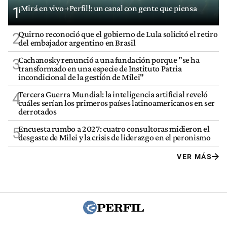
¡Mirá en vivo +Perfil!: un canal con gente que piensa
1
Quirno reconoció que el gobierno de Lula solicitó el retiro
2
del embajador argentino en Brasil
Cachanosky renunció a una fundación porque "se ha
3
transformado en una especie de Instituto Patria
incondicional de la gestión de Milei"
Tercera Guerra Mundial: la inteligencia artificial reveló
4
cuáles serían los primeros países latinoamericanos en ser
derrotados
Encuesta rumbo a 2027: cuatro consultoras midieron el
5
desgaste de Milei y la crisis de liderazgo en el peronismo
VER MÁS