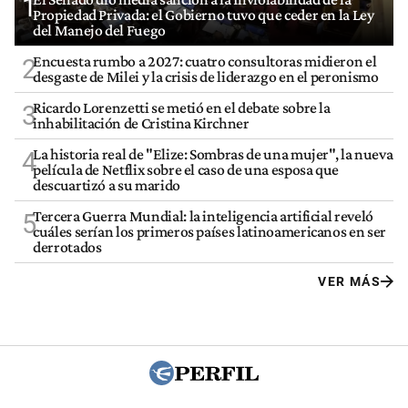
1
Propiedad Privada: el Gobierno tuvo que ceder en la Ley
del Manejo del Fuego
Encuesta rumbo a 2027: cuatro consultoras midieron el
2
desgaste de Milei y la crisis de liderazgo en el peronismo
Ricardo Lorenzetti se metió en el debate sobre la
3
inhabilitación de Cristina Kirchner
La historia real de "Elize: Sombras de una mujer", la nueva
4
película de Netflix sobre el caso de una esposa que
descuartizó a su marido
Tercera Guerra Mundial: la inteligencia artificial reveló
5
cuáles serían los primeros países latinoamericanos en ser
derrotados
VER MÁS