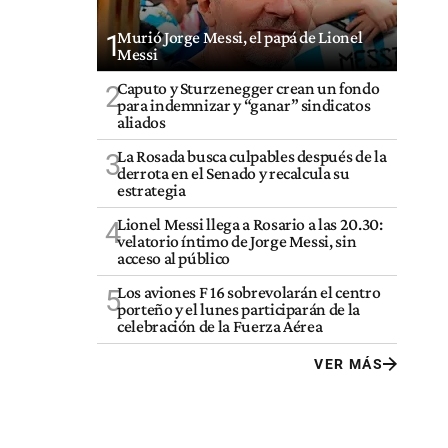
Murió Jorge Messi, el papá de Lionel
1
Messi
Caputo y Sturzenegger crean un fondo
2
para indemnizar y “ganar” sindicatos
aliados
La Rosada busca culpables después de la
3
derrota en el Senado y recalcula su
estrategia
Lionel Messi llega a Rosario a las 20.30:
4
velatorio íntimo de Jorge Messi, sin
acceso al público
Los aviones F 16 sobrevolarán el centro
5
porteño y el lunes participarán de la
celebración de la Fuerza Aérea
VER MÁS