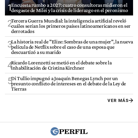
Encuesta rumbo a 2027: cuatro consultoras midieron el
1
desgaste de Milei y la crisis de liderazgo en el peronismo
Tercera Guerra Mundial: la inteligencia artificial reveló
2
cuáles serían los primeros países latinoamericanos en ser
derrotados
La historia real de "Elize: Sombras de una mujer", la nueva
3
película de Netflix sobre el caso de una esposa que
descuartizó a su marido
Ricardo Lorenzetti se metió en el debate sobre la
4
inhabilitación de Cristina Kirchner
Di Tullio impugnó a Joaquín Benegas Lynch por un
5
presunto conflicto de intereses en el debate de la Ley de
Tierras
VER MÁS