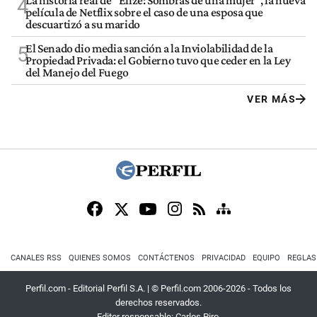
La historia real de "Elize: Sombras de una mujer", la nueva
4
película de Netflix sobre el caso de una esposa que
descuartizó a su marido
El Senado dio media sanción a la Inviolabilidad de la
5
Propiedad Privada: el Gobierno tuvo que ceder en la Ley
del Manejo del Fuego
VER MÁS
CANALES RSS
QUIENES SOMOS
CONTÁCTENOS
PRIVACIDAD
EQUIPO
REGLAS
Perfil.com - Editorial Perfil S.A.
| © Perfil.com 2006-2026 - Todos los
derechos reservados.
Editor responsable: Carlos Piro.