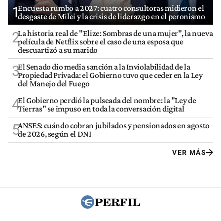
Encuesta rumbo a 2027: cuatro consultoras midieron el
1
desgaste de Milei y la crisis de liderazgo en el peronismo
La historia real de "Elize: Sombras de una mujer", la nueva
2
película de Netflix sobre el caso de una esposa que
descuartizó a su marido
El Senado dio media sanción a la Inviolabilidad de la
3
Propiedad Privada: el Gobierno tuvo que ceder en la Ley
del Manejo del Fuego
El Gobierno perdió la pulseada del nombre: la "Ley de
4
Tierras" se impuso en toda la conversación digital
ANSES: cuándo cobran jubilados y pensionados en agosto
5
de 2026, según el DNI
VER MÁS