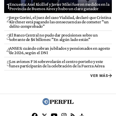
Encuesta: Axel Kicillof y Javier Milei fueron medidos en la
1
Provincia de Buenos Aires y hubo un claro ganador
Jorge Gorini, el juez del caso Vialidad, declaró que Cristina
2
Kirchner está pagando las consecuencias de cometer "un
delito comprobado"
El Banco Central no pudo dar precisiones sobre un
3
sobrante de $4 billones: "En algún lado están"
ANSES: cuándo cobran jubilados y pensionados en agosto
4
de 2026, según el DNI
Los aviones F 16 sobrevolarán el centro porteño y este
5
lunes participarán de la celebración de la Fuerza Aérea
VER MÁS