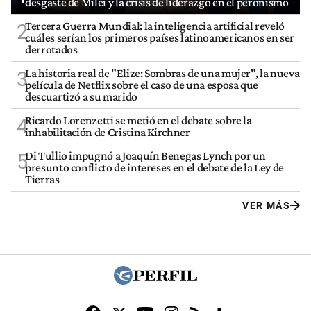
desgaste de Milei y la crisis de liderazgo en el peronismo
Tercera Guerra Mundial: la inteligencia artificial reveló
2
cuáles serían los primeros países latinoamericanos en ser
derrotados
La historia real de "Elize: Sombras de una mujer", la nueva
3
película de Netflix sobre el caso de una esposa que
descuartizó a su marido
Ricardo Lorenzetti se metió en el debate sobre la
4
inhabilitación de Cristina Kirchner
Di Tullio impugnó a Joaquín Benegas Lynch por un
5
presunto conflicto de intereses en el debate de la Ley de
Tierras
VER MÁS