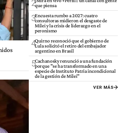
¡Mirá en vivo +Perfil!: un canal con gente
2
que piensa
Encuesta rumbo a 2027: cuatro
3
consultoras midieron el desgaste de
Milei y la crisis de liderazgo en el
peronismo
Quirno reconoció que el gobierno de
4
Lula solicitó el retiro del embajador
nidos
argentino en Brasil
Cachanosky renunció a una fundación
5
porque "se ha transformado en una
especie de Instituto Patria incondicional
de la gestión de Milei"
VER MÁS