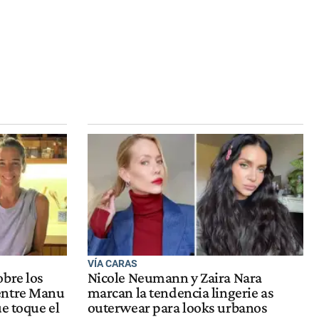
VÍA CARAS
bre los
Nicole Neumann y Zaira Nara
entre Manu
marcan la tendencia lingerie as
e toque el
outerwear para looks urbanos