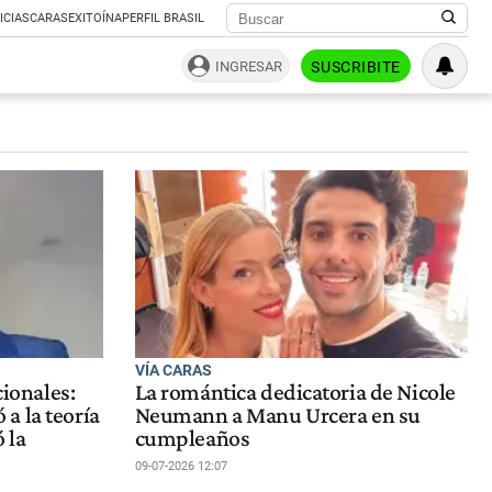
ICIAS
CARAS
EXITOÍNA
PERFIL BRASIL
INGRESAR
SUSCRIBITE
VÍA CARAS
cionales:
La romántica dedicatoria de Nicole
a la teoría
Neumann a Manu Urcera en su
ó la
cumpleaños
09-07-2026 12:07