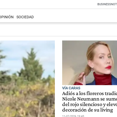
BUSINESS
NOT
OPINIÓN
SOCIEDAD
VÍA CARAS
Adiós a los floreros tradi
Nicole Neumann se sumó 
del rojo silencioso y elev
decoración de su living
11-07-2026 19:43