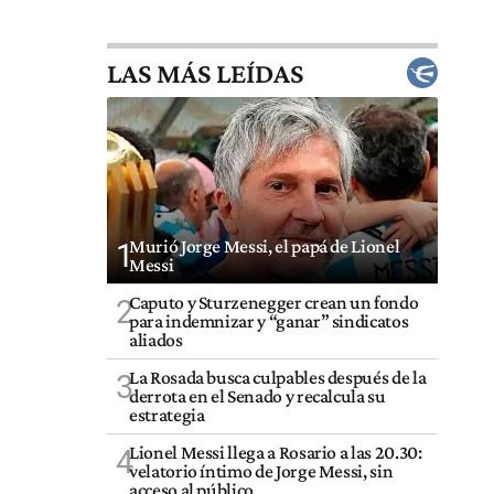
LAS MÁS LEÍDAS
Murió Jorge Messi, el papá de Lionel
1
Messi
Caputo y Sturzenegger crean un fondo
2
para indemnizar y “ganar” sindicatos
aliados
La Rosada busca culpables después de la
3
derrota en el Senado y recalcula su
estrategia
Lionel Messi llega a Rosario a las 20.30:
4
velatorio íntimo de Jorge Messi, sin
acceso al público