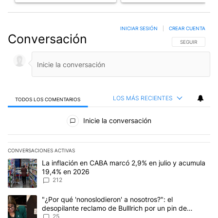
INICIAR SESIÓN
|
CREAR CUENTA
Conversación
SIGA ESTA CO
SEGUIR
LOS MÁS RECIENTES
TODOS LOS COMENTARIOS
Todos los comentarios
Inicie la conversación
CONVERSACIONES ACTIVAS
Este listado muestra los artículos con más comentarios en los últim
Un artículo de tendencia con el título "La inflación en CABA marc
La inflación en CABA marcó 2,9% en julio y acumula
19,4% en 2026
212
Un artículo de tendencia con el título ""¿Por qué 'nonoslodieron' a
"¿Por qué 'nonoslodieron' a nosotros?": el
desopilante reclamo de Bulllrich por un pin de
Malvinas
25