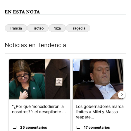
EN ESTA NOTA
Francia
Tiroteo
Niza
Tragedia
Noticias en Tendencia
Este listado muestra los artículos con más comentarios en los últim
Un artículo de tendencia con el título ""¿Por qué 'nonoslodieron
Un artículo de tendencia con e
"¿Por qué 'nonoslodieron' a
Los gobernadores marcan
nosotros?": el desopilante ...
límites a Milei y Massa
reapare...
25 comentarios
17 comentarios