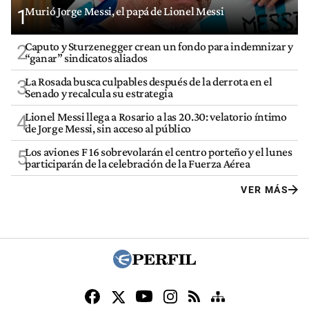
Murió Jorge Messi, el papá de Lionel Messi
1
Caputo y Sturzenegger crean un fondo para indemnizar y
2
“ganar” sindicatos aliados
La Rosada busca culpables después de la derrota en el
3
Senado y recalcula su estrategia
Lionel Messi llega a Rosario a las 20.30: velatorio íntimo
4
de Jorge Messi, sin acceso al público
Los aviones F 16 sobrevolarán el centro porteño y el lunes
5
participarán de la celebración de la Fuerza Aérea
VER MÁS