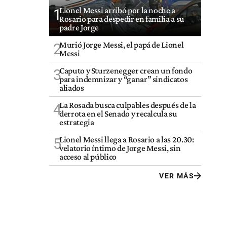
Lionel Messi arribó por la noche a
1
Rosario para despedir en familia a su
padre Jorge
Murió Jorge Messi, el papá de Lionel
2
Messi
Caputo y Sturzenegger crean un fondo
3
para indemnizar y “ganar” sindicatos
aliados
La Rosada busca culpables después de la
4
derrota en el Senado y recalcula su
estrategia
Lionel Messi llega a Rosario a las 20.30:
5
velatorio íntimo de Jorge Messi, sin
acceso al público
VER MÁS