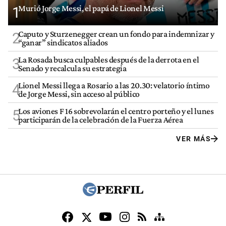
Murió Jorge Messi, el papá de Lionel Messi
1
Caputo y Sturzenegger crean un fondo para indemnizar y
2
“ganar” sindicatos aliados
La Rosada busca culpables después de la derrota en el
3
Senado y recalcula su estrategia
Lionel Messi llega a Rosario a las 20.30: velatorio íntimo
4
de Jorge Messi, sin acceso al público
Los aviones F 16 sobrevolarán el centro porteño y el lunes
5
participarán de la celebración de la Fuerza Aérea
VER MÁS