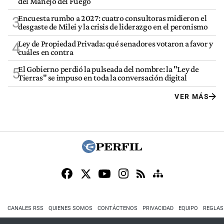
del Manejo del Fuego
Encuesta rumbo a 2027: cuatro consultoras midieron el
3
desgaste de Milei y la crisis de liderazgo en el peronismo
Ley de Propiedad Privada: qué senadores votaron a favor y
4
cuáles en contra
El Gobierno perdió la pulseada del nombre: la "Ley de
5
Tierras" se impuso en toda la conversación digital
VER MÁS
CANALES RSS
QUIENES SOMOS
CONTÁCTENOS
PRIVACIDAD
EQUIPO
REGLAS