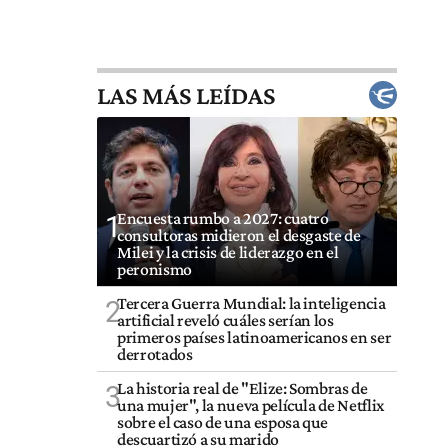
LAS MÁS LEÍDAS
Encuesta rumbo a 2027: cuatro
1
consultoras midieron el desgaste de
Milei y la crisis de liderazgo en el
peronismo
Tercera Guerra Mundial: la inteligencia
2
artificial reveló cuáles serían los
primeros países latinoamericanos en ser
derrotados
La historia real de "Elize: Sombras de
3
una mujer", la nueva película de Netflix
sobre el caso de una esposa que
descuartizó a su marido