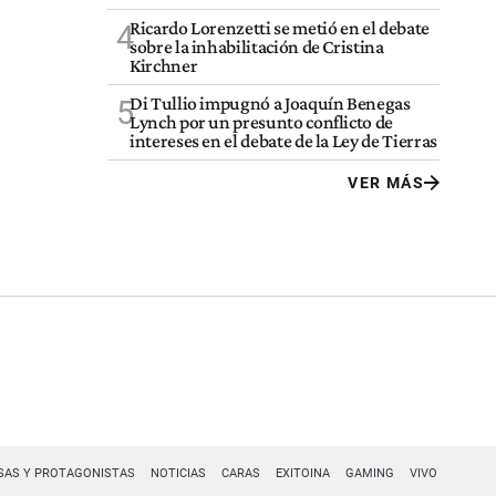
Ricardo Lorenzetti se metió en el debate
4
sobre la inhabilitación de Cristina
Kirchner
Di Tullio impugnó a Joaquín Benegas
5
Lynch por un presunto conflicto de
intereses en el debate de la Ley de Tierras
VER MÁS
SAS Y PROTAGONISTAS
NOTICIAS
CARAS
EXITOINA
GAMING
VIVO