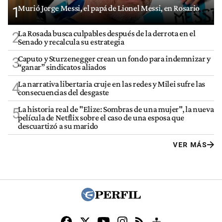
Murió Jorge Messi, el papá de Lionel Messi, en Rosario
1
La Rosada busca culpables después de la derrota en el
2
Senado y recalcula su estrategia
Caputo y Sturzenegger crean un fondo para indemnizar y
3
“ganar” sindicatos aliados
La narrativa libertaria cruje en las redes y Milei sufre las
4
consecuencias del desgaste
La historia real de "Elize: Sombras de una mujer", la nueva
5
película de Netflix sobre el caso de una esposa que
descuartizó a su marido
VER MÁS