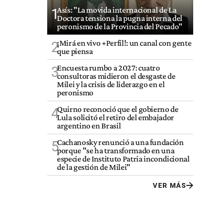
Asís: "La movida internacional de La
1
Doctora tensiona la pugna interna del
peronismo de la Provincia del Pecado"
¡Mirá en vivo +Perfil!: un canal con gente
2
que piensa
Encuesta rumbo a 2027: cuatro
3
consultoras midieron el desgaste de
Milei y la crisis de liderazgo en el
peronismo
Quirno reconoció que el gobierno de
4
Lula solicitó el retiro del embajador
argentino en Brasil
Cachanosky renunció a una fundación
5
porque "se ha transformado en una
especie de Instituto Patria incondicional
de la gestión de Milei"
VER MÁS