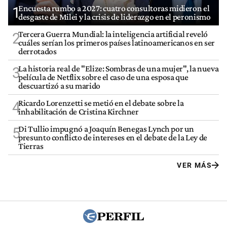
Encuesta rumbo a 2027: cuatro consultoras midieron el
1
desgaste de Milei y la crisis de liderazgo en el peronismo
Tercera Guerra Mundial: la inteligencia artificial reveló
2
cuáles serían los primeros países latinoamericanos en ser
derrotados
La historia real de "Elize: Sombras de una mujer", la nueva
3
película de Netflix sobre el caso de una esposa que
descuartizó a su marido
Ricardo Lorenzetti se metió en el debate sobre la
4
inhabilitación de Cristina Kirchner
Di Tullio impugnó a Joaquín Benegas Lynch por un
5
presunto conflicto de intereses en el debate de la Ley de
Tierras
VER MÁS