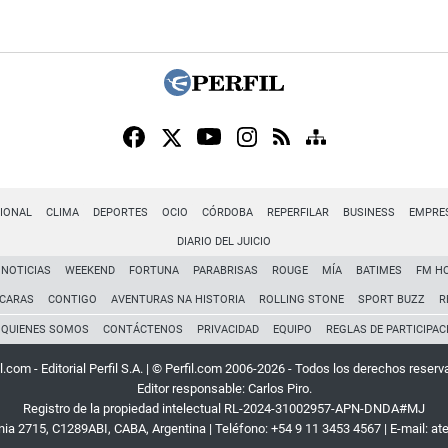
IONAL
CLIMA
DEPORTES
OCIO
CÓRDOBA
REPERFILAR
BUSINESS
EMPRE
DIARIO DEL JUICIO
NOTICIAS
WEEKEND
FORTUNA
PARABRISAS
ROUGE
MÍA
BATIMES
FM H
CARAS
CONTIGO
AVENTURAS NA HISTORIA
ROLLING STONE
SPORT BUZZ
R
QUIENES SOMOS
CONTÁCTENOS
PRIVACIDAD
EQUIPO
REGLAS DE PARTICIPAC
l.com - Editorial Perfil S.A.
| © Perfil.com 2006-2026 - Todos los derechos reserv
Editor responsable: Carlos Piro.
Registro de la propiedad intelectual RL-2024-31002957-APN-DNDA#MJ
rnia 2715
,
C1289ABI
,
CABA, Argentina
| Teléfono:
+54 9 11 3453 4567
| E-mail:
at