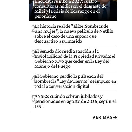
Encuesta rumbo a 2027: cuatro
1
consultoras midieron el desgaste de
Milei y la crisis de liderazgo en el
peronismo
La historia real de "Elize: Sombras de
2
una mujer", la nueva película de Netflix
sobre el caso de una esposa que
descuartizó a su marido
El Senado dio media sanción a la
3
Inviolabilidad de la Propiedad Privada: el
Gobierno tuvo que ceder en la Ley del
Manejo del Fuego
El Gobierno perdió la pulseada del
4
nombre: la "Ley de Tierras" se impuso en
toda la conversación digital
ANSES: cuándo cobran jubilados y
5
pensionados en agosto de 2026, según el
DNI
VER MÁS