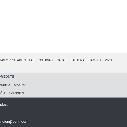
SAS Y PROTAGONISTAS
NOTICIAS
CARAS
EXITOINA
GAMING
VIVO
ORIZONTE
ECREIO
MAXIMA
IÓN
TRÁNSITO
ados.
encion@perfil.com