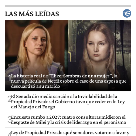
LAS MÁS LEÍDAS
La historia real de "Elize: Sombras de una mujer", la
1
nueva película de Netflix sobre el caso de una esposa que
descuartizó a su marido
El Senado dio media sanción a la Inviolabilidad de la
2
Propiedad Privada: el Gobierno tuvo que ceder en la Ley
del Manejo del Fuego
Encuesta rumbo a 2027: cuatro consultoras midieron el
3
desgaste de Milei y la crisis de liderazgo en el peronismo
Ley de Propiedad Privada: qué senadores votaron a favor y
4