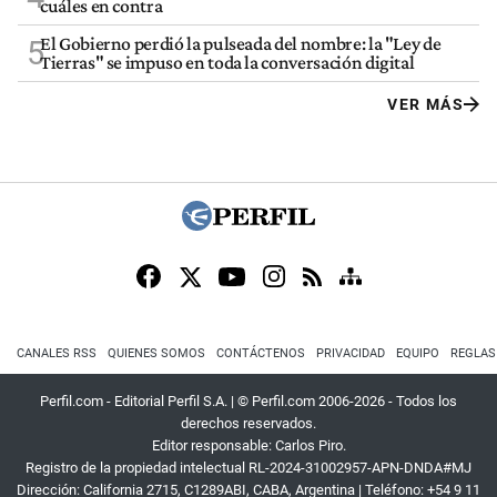
cuáles en contra
El Gobierno perdió la pulseada del nombre: la "Ley de
5
Tierras" se impuso en toda la conversación digital
VER MÁS
CANALES RSS
QUIENES SOMOS
CONTÁCTENOS
PRIVACIDAD
EQUIPO
REGLAS
Perfil.com - Editorial Perfil S.A.
| © Perfil.com 2006-2026 - Todos los
derechos reservados.
Editor responsable: Carlos Piro.
Registro de la propiedad intelectual RL-2024-31002957-APN-DNDA#MJ
Dirección:
California 2715
,
C1289ABI
,
CABA, Argentina
| Teléfono:
+54 9 11