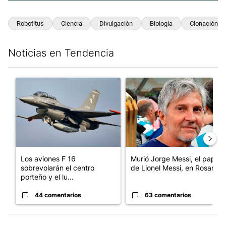
Robotitus
Ciencia
Divulgación
Biología
Clonación
Noticias en Tendencia
Este listado muestra los artículos con más comentarios en los últim
Un artículo de tendencia con el título "Los aviones F 16 sobrevo
Un artículo de tendencia con e
Los aviones F 16
Murió Jorge Messi, el papá
sobrevolarán el centro
de Lionel Messi, en Rosario
porteño y el lu...
44 comentarios
63 comentarios