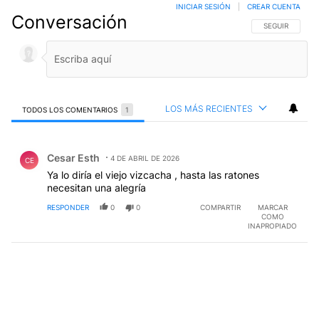
INICIAR SESIÓN
|
CREAR CUENTA
Conversación
SIGA ESTA CO
SEGUIR
LOS MÁS RECIENTES
TODOS LOS COMENTARIOS
1
Todos los comentarios
Comentario de Cesar Esth.
Cesar Esth
4 DE ABRIL DE 2026
CE
Ya lo diría el viejo vizcacha , hasta las ratones
necesitan una alegría
RESPONDER
0
0
COMPARTIR
MARCAR
COMO
INAPROPIADO