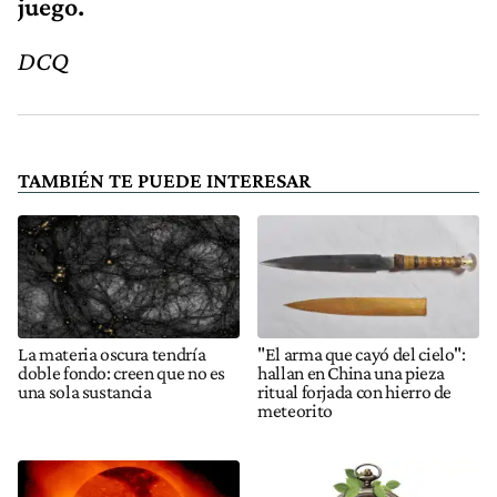
juego.
DCQ
TAMBIÉN TE PUEDE INTERESAR
La materia oscura tendría
"El arma que cayó del cielo":
doble fondo: creen que no es
hallan en China una pieza
una sola sustancia
ritual forjada con hierro de
meteorito