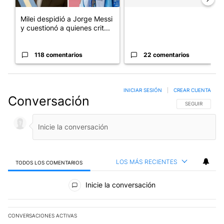
Milei despidió a Jorge Messi
y cuestionó a quienes crit...
118 comentarios
22 comentarios
INICIAR SESIÓN
|
CREAR CUENTA
Conversación
SIGA ESTA CO
SEGUIR
LOS MÁS RECIENTES
TODOS LOS COMENTARIOS
Todos los comentarios
Inicie la conversación
CONVERSACIONES ACTIVAS
Este listado muestra los artículos con más comentarios en los últim