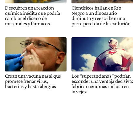
Descubren una reacción
Científicos hallan en Río
química inédita que podría
Negro a un dinosaurio
cambiar el diseño de
diminuto y reescriben una
materiales y fármacos
parte perdida de la evolución
Crean una vacuna nasal que
Los “superancianos” podrían
promete frenar virus,
esconder una ventaja decisiva:
bacterias y hasta alergias
fabricar neuronas incluso en
la vejez