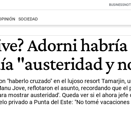
BUSINESS
NOT
OPINIÓN
SOCIEDAD
sive? Adorni habría
a "austeridad y no
on "haberlo cruzado" en el lujoso resort Tamarjin, 
Manu Jove, reflotaron el asunto, recordando que el 
para mostrar austeridad'. Queda ver si el ahora jefe
elo privado a Punta del Este: "No tomé vacaciones e