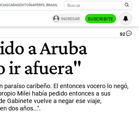
ICIAS
CARAS
EXITOÍNA
PERFIL BRASIL
INGRESAR
SUSCRIBITE
92
El
 ido a Aruba
res
Ta
y
 ir afuera"
su
ma
az
en
Ar
un paraíso caribeño. El entonces vocero lo negó,
un
propio Milei había pedido entonces a sus
pos
 de Gabinete vuelve a negar ese viaje,
del
pa
n dos años...".
en
el
Car
|
Ce