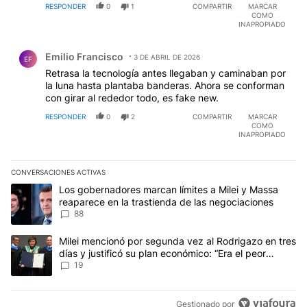
RESPONDER
0
1
COMPARTIR
MARCAR
COMO
INAPROPIADO
Comentario de Emilio Francisco.
Emilio Francisco
3 DE ABRIL DE 2026
EF
Retrasa la tecnología antes llegaban y caminaban por
la luna hasta plantaba banderas. Ahora se conforman
con girar al rededor todo, es fake new.
RESPONDER
0
2
COMPARTIR
MARCAR
COMO
INAPROPIADO
CONVERSACIONES ACTIVAS
Este listado muestra los artículos con más comentarios en los últim
Un artículo de tendencia con el título "Los gobernadores marcan l
Los gobernadores marcan límites a Milei y Massa
reaparece en la trastienda de las negociaciones
88
Un artículo de tendencia con el título "Milei mencionó por segunda
Milei mencionó por segunda vez al Rodrigazo en tres
días y justificó su plan económico: “Era el peor
escenario posible”
19
Gestionado por