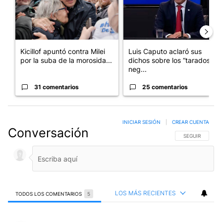
Kicillof apuntó contra Milei
Luis Caputo aclaró sus
por la suba de la morosida...
dichos sobre los “tarados” y
neg...
31 comentarios
25 comentarios
INICIAR SESIÓN
|
CREAR CUENTA
Conversación
SIGA ESTA CO
SEGUIR
LOS MÁS RECIENTES
TODOS LOS COMENTARIOS
5
Todos los comentarios
Comentario de Victor Thompson.