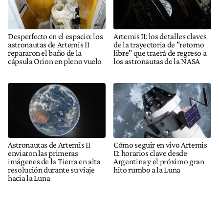
Desperfecto en el espacio: los
Artemis II: los detalles claves
astronautas de Artemis II
de la trayectoria de "retorno
repararon el baño de la
libre" que traerá de regreso a
cápsula Orion en pleno vuelo
los astronautas de la NASA
Astronautas de Artemis II
Cómo seguir en vivo Artemis
enviaron las primeras
II: horarios clave desde
imágenes de la Tierra en alta
Argentina y el próximo gran
resolución durante su viaje
hito rumbo a la Luna
hacia la Luna