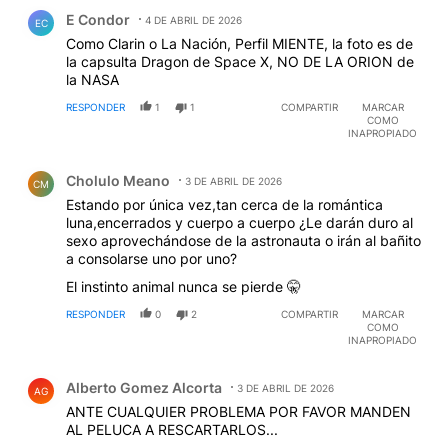
Comentario de E Condor.
E Condor
4 DE ABRIL DE 2026
EC
Como Clarin o La Nación, Perfil MIENTE, la foto es de
la capsulta Dragon de Space X, NO DE LA ORION de
la NASA
RESPONDER
1
1
COMPARTIR
MARCAR
COMO
INAPROPIADO
Comentario de Cholulo Meano.
Cholulo Meano
3 DE ABRIL DE 2026
CM
Estando por única vez,tan cerca de la romántica
luna,encerrados y cuerpo a cuerpo ¿Le darán duro al
sexo aprovechándose de la astronauta o irán al bañito
a consolarse uno por uno?
El instinto animal nunca se pierde 🤫
RESPONDER
0
2
COMPARTIR
MARCAR
COMO
INAPROPIADO
Comentario de Alberto Gomez Alcorta.
Alberto Gomez Alcorta
3 DE ABRIL DE 2026
AG
ANTE CUALQUIER PROBLEMA POR FAVOR MANDEN
AL PELUCA A RESCARTARLOS...