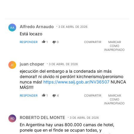
Comentario de Alfredo Arnaudo.
Alfredo Arnaudo
3 DE ABRIL DE 2026
AA
Está locazo
RESPONDER
1
0
COMPARTIR
MARCAR
COMO
INAPROPIADO
Comentario de juan choper.
juan choper
3 DE ABRIL DE 2026
JC
ejecución del embargo a la condenada sin más
demora!! ni olvido ni perdón! kirchnerismo/peronismo
nunca más!
https://www.saij.gob.ar/NV36507
NUNCA
MÁS!!!!
RESPONDER
1
4
COMPARTIR
MARCAR
COMO
INAPROPIADO
Comentario de ROBERTO DEL MONTE.
ROBERTO DEL MONTE
3 DE ABRIL DE 2026
RD
En Argentina hay unas 800.000 camas de hotel,
ponele que en el finde se ocupan todas, y