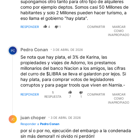
supongamos otro tanto para otro tipo de alquileres
como por ejemplo deptos. Somos casi 50 Millones de
habitantes y solo 2 Millones pueden hacer turismo, a
eso llama el gobierno "hay plata".
RESPONDER
4
1
COMPARTIR
MARCAR
COMO
INAPROPIADO
Comentario de Pedro Conan.
Pedro Conan
3 DE ABRIL DE 2026
PC
Se nota que hay plata, el 3% de Karina, las
propiedades y viajes de Adorno, los prestamos
millonarios del banco Nacion a los amigos, las cifras
del curro de $LIBRA se lleva el galardon por lejos. Si
hay plata, para comprar votos de legisladores
corruptos y para pagar trools que viven en Narnia.-
1
RESPONDER
COMPARTIR
MARCAR
RESPUESTA
7
1
COMO
INAPROPIADO
Respuesta de juan choper.
juan choper
3 DE ABRIL DE 2026
JC
Responder a
Pedro Conan
por sí o por no, ejecución del embargo a la condenada
sin más demora!! ni olvido ni perdón!