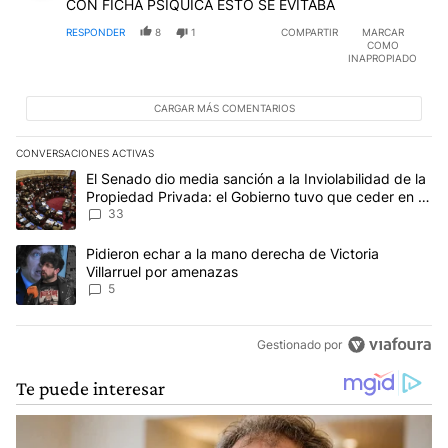
CON FICHA PSIQUICA ESTO SE EVITABA
RESPONDER
8
1
COMPARTIR
MARCAR
COMO
INAPROPIADO
CARGAR MÁS COMENTARIOS
CONVERSACIONES ACTIVAS
Este listado muestra los artículos con más comentarios en los últim
Un artículo de tendencia con el título "El Senado dio media sanci
El Senado dio media sanción a la Inviolabilidad de la
Propiedad Privada: el Gobierno tuvo que ceder en la
Ley del Manejo del Fuego
33
Un artículo de tendencia con el título "Pidieron echar a la mano d
Pidieron echar a la mano derecha de Victoria
Villarruel por amenazas
5
Gestionado por