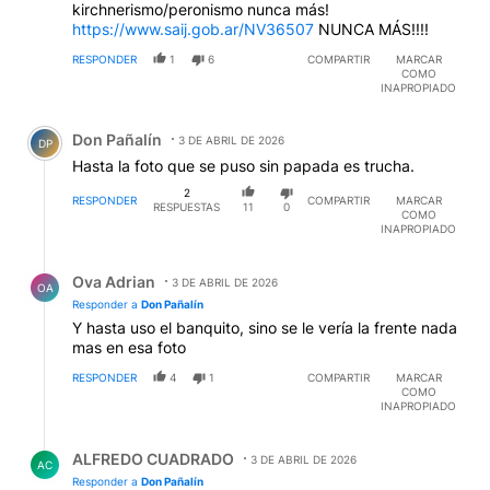
kirchnerismo/peronismo nunca más!
https://www.saij.gob.ar/NV36507
NUNCA MÁS!!!!
RESPONDER
1
6
COMPARTIR
MARCAR
COMO
INAPROPIADO
Comentario de Don Pañalín.
Don Pañalín
3 DE ABRIL DE 2026
DP
Hasta la foto que se puso sin papada es trucha.
2
RESPONDER
COMPARTIR
MARCAR
RESPUESTAS
11
0
COMO
INAPROPIADO
Respuesta de Ova Adrian.
Ova Adrian
3 DE ABRIL DE 2026
OA
Responder a
Don Pañalín
Y hasta uso el banquito, sino se le vería la frente nada
mas en esa foto
RESPONDER
4
1
COMPARTIR
MARCAR
COMO
INAPROPIADO
Respuesta de ALFREDO CUADRADO.
ALFREDO CUADRADO
3 DE ABRIL DE 2026
AC
Responder a
Don Pañalín