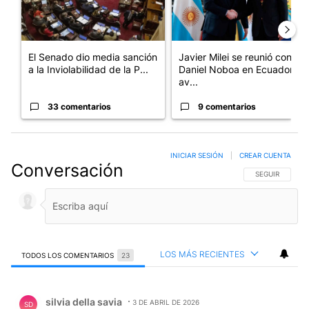
El Senado dio media sanción
Javier Milei se reunió con
a la Inviolabilidad de la P...
Daniel Noboa en Ecuador y
av...
33 comentarios
9 comentarios
INICIAR SESIÓN
|
CREAR CUENTA
Conversación
SIGA ESTA CO
SEGUIR
LOS MÁS RECIENTES
TODOS LOS COMENTARIOS
23
Todos los comentarios
Comentario de silvia della savia.
silvia della savia
3 DE ABRIL DE 2026
SD