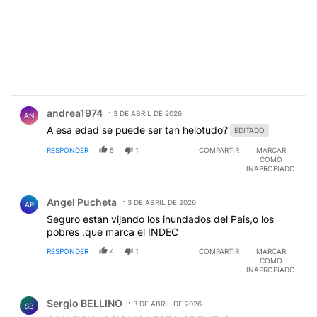
Comentario de andrea1974 .
andrea1974
3 DE ABRIL DE 2026
AN
A esa edad se puede ser tan helotudo?
EDITADO
RESPONDER
5
1
COMPARTIR
MARCAR
COMO
INAPROPIADO
Comentario de Angel Pucheta.
Angel Pucheta
3 DE ABRIL DE 2026
AP
Seguro estan vijando los inundados del Pais,o los
pobres .que marca el INDEC
RESPONDER
4
1
COMPARTIR
MARCAR
COMO
INAPROPIADO
Comentario de Sergio BELLINO.
Sergio BELLINO
3 DE ABRIL DE 2026
SB