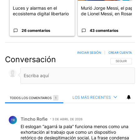
Luces y alarmas en el
Murió Jorge Messi, el papá
ecosistema digital libertario
de Lionel Messi, en Rosario
26 comentarios
43 comentarios
INICIAR SESIÓN
|
CREAR CUENTA
Conversación
SIGA ESTA CO
SEGUIR
LOS MÁS RECIENTES
TODOS LOS COMENTARIOS
1
Todos los comentarios
Comentario de Tincho Rofie.
Tincho Rofie
3 DE ABRIL DE 2026
TR
El eslogan “agarrá la pala” funciona menos como una
exhortación al trabajo que como un dispositivo
retórico de deslegitimación social. La frase condensa