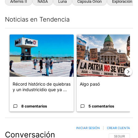
Artemis II
NASA
Luna
Cápsula Orion
Exploración Es
Noticias en Tendencia
Este listado muestra los artículos con más comentarios en los últim
Un artículo de tendencia con el título "Récord histórico de qu
Un artículo de tendencia con e
Récord histórico de quiebras
Algo pasó
y un industricidio que ya ...
8 comentarios
5 comentarios
INICIAR SESIÓN
|
CREAR CUENTA
Conversación
SIGA ESTA CO
SEGUIR