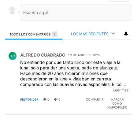
LOS MÁS RECIENTES
TODOS LOS COMENTARIOS
2
Todos los comentarios
Comentario de ALFREDO CUADRADO.
ALFREDO CUADRADO
3 DE ABRIL DE 2026
AC
No entiendo por que tanto circo por este viaje a la
luna, solo para dar una vuelta, nada de alunizaje.
Hace mas de 20 años hicieron misiones que
descendieron en la luna y viajaban en carreta
comparado con las nuevas naves espaciales. El colmo
de este viaje, apenas partieron se les rompió el
Leer mas
inodoro, menos mal que lo pudieron arreglar por que
RESPONDER
0
0
COMPARTIR
MARCAR
sino se tenían que cagar encima o aguanterce hasta
COMO
volver. Para mi todo este circo es para distraerlos a
INAPROPIADO
los americanos de la guerra con Iran, que de paso la
están perdiendo. Teléfono para Jamoncito¡¡¡¡¡¡