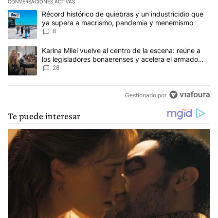
CONVERSACIONES ACTIVAS
Este listado muestra los artículos con más comentarios en los últim
Un artículo de tendencia con el título "Récord histórico de quie
Récord histórico de quiebras y un industricidio que
ya supera a macrismo, pandemia y menemismo
8
Un artículo de tendencia con el título "Karina Milei vuelve al cen
Karina Milei vuelve al centro de la escena: reúne a
los legisladores bonaerenses y acelera el armado
para 2027
28
Gestionado por