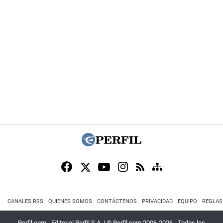
CANALES RSS
QUIENES SOMOS
CONTÁCTENOS
PRIVACIDAD
EQUIPO
REGLAS
Perfil.com - Editorial Perfil S.A.
| © Perfil.com 2006-2026 - Todos los