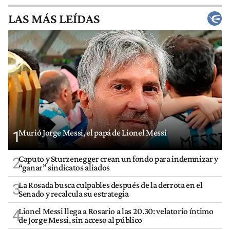
LAS MÁS LEÍDAS
Murió Jorge Messi, el papá de Lionel Messi
1
Caputo y Sturzenegger crean un fondo para indemnizar y
2
“ganar” sindicatos aliados
La Rosada busca culpables después de la derrota en el
3
Senado y recalcula su estrategia
Lionel Messi llega a Rosario a las 20.30: velatorio íntimo
4
de Jorge Messi, sin acceso al público