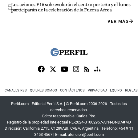
Los aviones F 16 sobrevolarán el centro porteño y el lunes
5
participarán de la celebración de la Fuerza Aérea
VER MÁS
CANALES RSS
QUIENES SOMOS
CONTÁCTENOS
PRIVACIDAD
EQUIPO
REGLAS
Perfil.com - Editorial Perfil S.A.
| © Perfil.com 2006-2026 - Todos los
derechos reservados.
Editor responsable: Carlos Piro.
Registro de la propiedad intelectual RL-2024-31002957-APN-DNDA#MJ
Dirección:
California 2715
,
C1289ABI
,
CABA, Argentina
| Teléfono:
+54 9 11
3453 4567
| E-mail:
atencion@perfil.com