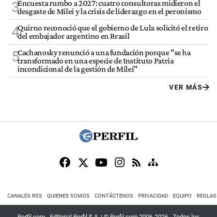
Encuesta rumbo a 2027: cuatro consultoras midieron el
3
desgaste de Milei y la crisis de liderazgo en el peronismo
Quirno reconoció que el gobierno de Lula solicitó el retiro
4
del embajador argentino en Brasil
Cachanosky renunció a una fundación porque "se ha
5
transformado en una especie de Instituto Patria
incondicional de la gestión de Milei"
VER MÁS
CANALES RSS
QUIENES SOMOS
CONTÁCTENOS
PRIVACIDAD
EQUIPO
REGLAS
Perfil.com - Editorial Perfil S.A.
| © Perfil.com 2006-2026 - Todos los