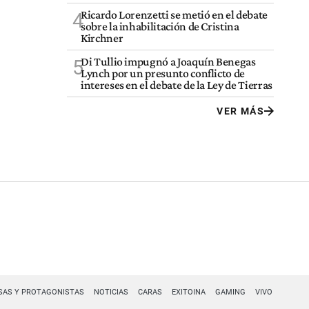
Ricardo Lorenzetti se metió en el debate
4
sobre la inhabilitación de Cristina
Kirchner
Di Tullio impugnó a Joaquín Benegas
5
Lynch por un presunto conflicto de
intereses en el debate de la Ley de Tierras
VER MÁS
SAS Y PROTAGONISTAS
NOTICIAS
CARAS
EXITOINA
GAMING
VIVO