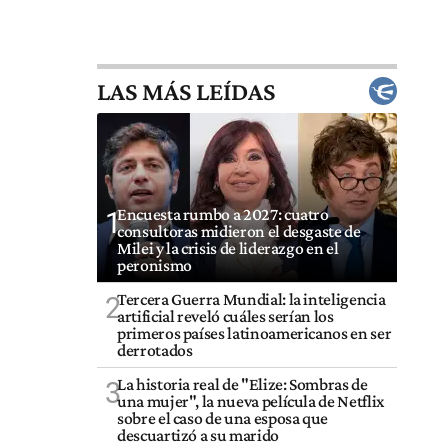
LAS MÁS LEÍDAS
Encuesta rumbo a 2027: cuatro
1
consultoras midieron el desgaste de
Milei y la crisis de liderazgo en el
peronismo
Tercera Guerra Mundial: la inteligencia
2
artificial reveló cuáles serían los
primeros países latinoamericanos en ser
derrotados
La historia real de "Elize: Sombras de
3
una mujer", la nueva película de Netflix
sobre el caso de una esposa que
descuartizó a su marido