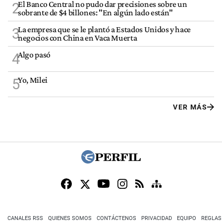
El Banco Central no pudo dar precisiones sobre un
2
sobrante de $4 billones: "En algún lado están"
La empresa que se le plantó a Estados Unidos y hace
3
negocios con China en Vaca Muerta
Algo pasó
4
Yo, Milei
5
VER MÁS
CANALES RSS
QUIENES SOMOS
CONTÁCTENOS
PRIVACIDAD
EQUIPO
REGLAS