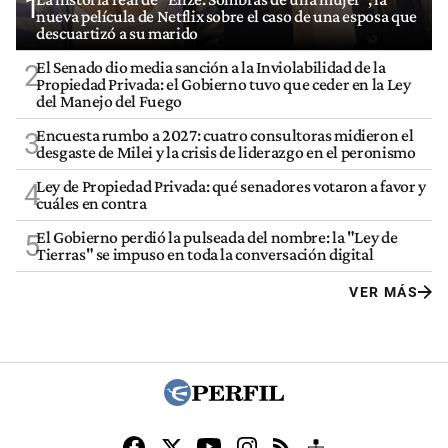
1
nueva película de Netflix sobre el caso de una esposa que
descuartizó a su marido
El Senado dio media sanción a la Inviolabilidad de la
2
Propiedad Privada: el Gobierno tuvo que ceder en la Ley
del Manejo del Fuego
Encuesta rumbo a 2027: cuatro consultoras midieron el
3
desgaste de Milei y la crisis de liderazgo en el peronismo
Ley de Propiedad Privada: qué senadores votaron a favor y
4
cuáles en contra
El Gobierno perdió la pulseada del nombre: la "Ley de
5
Tierras" se impuso en toda la conversación digital
VER MÁS