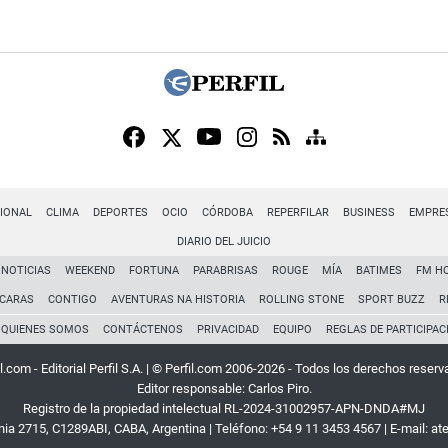
IONAL
CLIMA
DEPORTES
OCIO
CÓRDOBA
REPERFILAR
BUSINESS
EMPRE
DIARIO DEL JUICIO
NOTICIAS
WEEKEND
FORTUNA
PARABRISAS
ROUGE
MÍA
BATIMES
FM H
CARAS
CONTIGO
AVENTURAS NA HISTORIA
ROLLING STONE
SPORT BUZZ
R
QUIENES SOMOS
CONTÁCTENOS
PRIVACIDAD
EQUIPO
REGLAS DE PARTICIPAC
l.com - Editorial Perfil S.A.
| © Perfil.com 2006-2026 - Todos los derechos reserv
Editor responsable: Carlos Piro.
Registro de la propiedad intelectual RL-2024-31002957-APN-DNDA#MJ
rnia 2715
,
C1289ABI
,
CABA, Argentina
| Teléfono:
+54 9 11 3453 4567
| E-mail:
at