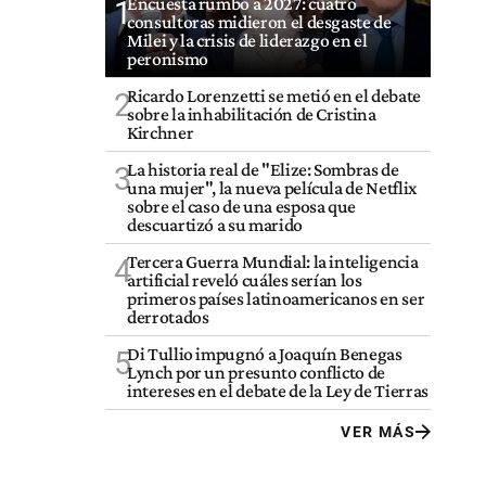
Encuesta rumbo a 2027: cuatro
1
consultoras midieron el desgaste de
Milei y la crisis de liderazgo en el
peronismo
Ricardo Lorenzetti se metió en el debate
2
sobre la inhabilitación de Cristina
Kirchner
La historia real de "Elize: Sombras de
3
una mujer", la nueva película de Netflix
sobre el caso de una esposa que
descuartizó a su marido
Tercera Guerra Mundial: la inteligencia
4
artificial reveló cuáles serían los
primeros países latinoamericanos en ser
derrotados
Di Tullio impugnó a Joaquín Benegas
5
Lynch por un presunto conflicto de
intereses en el debate de la Ley de Tierras
VER MÁS