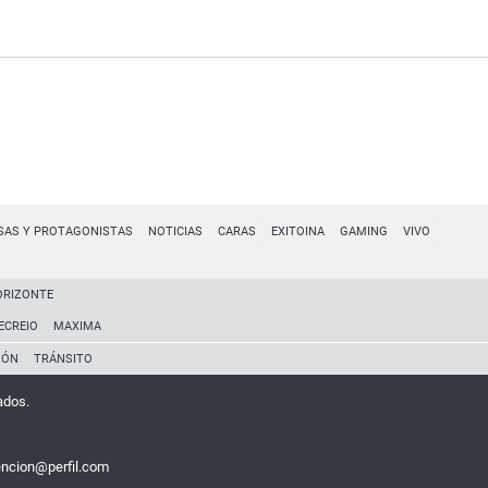
SAS Y PROTAGONISTAS
NOTICIAS
CARAS
EXITOINA
GAMING
VIVO
ORIZONTE
ECREIO
MAXIMA
IÓN
TRÁNSITO
ados.
encion@perfil.com