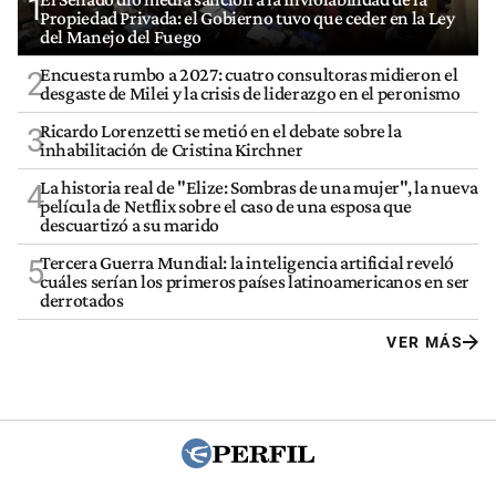
1
Propiedad Privada: el Gobierno tuvo que ceder en la Ley
del Manejo del Fuego
Encuesta rumbo a 2027: cuatro consultoras midieron el
2
desgaste de Milei y la crisis de liderazgo en el peronismo
Ricardo Lorenzetti se metió en el debate sobre la
3
inhabilitación de Cristina Kirchner
La historia real de "Elize: Sombras de una mujer", la nueva
4
película de Netflix sobre el caso de una esposa que
descuartizó a su marido
Tercera Guerra Mundial: la inteligencia artificial reveló
5
cuáles serían los primeros países latinoamericanos en ser
derrotados
VER MÁS