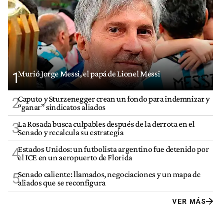
Murió Jorge Messi, el papá de Lionel Messi
1
Caputo y Sturzenegger crean un fondo para indemnizar y
2
“ganar” sindicatos aliados
La Rosada busca culpables después de la derrota en el
3
Senado y recalcula su estrategia
Estados Unidos: un futbolista argentino fue detenido por
4
el ICE en un aeropuerto de Florida
Senado caliente: llamados, negociaciones y un mapa de
5
aliados que se reconfigura
VER MÁS