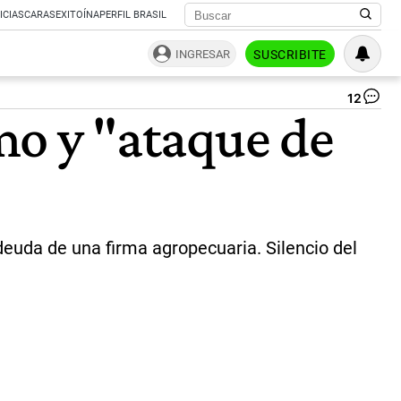
ICIAS
CARAS
EXITOÍNA
PERFIL BRASIL
INGRESAR
SUSCRIBITE
12
Cri
smo y "ataque de
Kir
Ed
Kue
Jav
Mil
|
NA
deuda de una firma agropecuaria. Silencio del