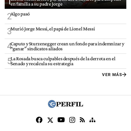
1
en familia a su padre Jorge
Algo pasó
2
Murió Jorge Messi, el papá de Lionel Messi
3
Caputo y Sturzenegger crean un fondo para indemnizar y
4
“ganar” sindicatos aliados
La Rosada busca culpables después de la derrota en el
5
Senado y recalcula su estrategia
VER MÁS