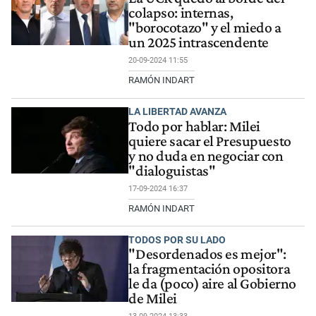
colapso: internas,
"borocotazo" y el miedo a
un 2025 intrascendente
20-09-2024 11:55
RAMÓN INDART
LA LIBERTAD AVANZA
Todo por hablar: Milei
quiere sacar el Presupuesto
y no duda en negociar con
"dialoguistas"
17-09-2024 16:37
RAMÓN INDART
TODOS POR SU LADO
"Desordenados es mejor":
la fragmentación opositora
le da (poco) aire al Gobierno
de Milei