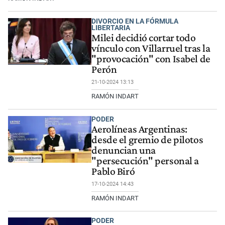
DIVORCIO EN LA FÓRMULA
LIBERTARIA
Milei decidió cortar todo
vínculo con Villarruel tras la
"provocación" con Isabel de
Perón
21-10-2024 13:13
RAMÓN INDART
PODER
Aerolíneas Argentinas:
desde el gremio de pilotos
denuncian una
"persecución" personal a
Pablo Biró
17-10-2024 14:43
RAMÓN INDART
PODER