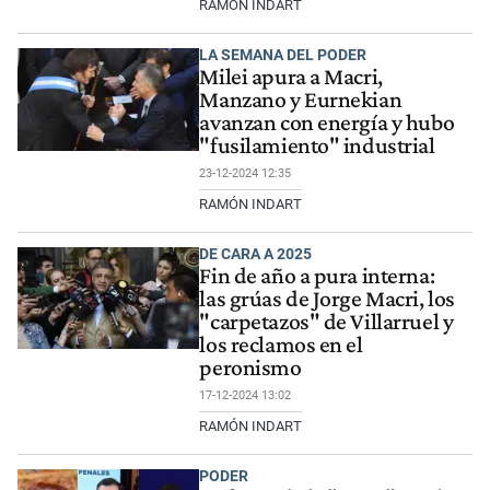
RAMÓN INDART
LA SEMANA DEL PODER
Milei apura a Macri,
Manzano y Eurnekian
avanzan con energía y hubo
"fusilamiento" industrial
23-12-2024 12:35
RAMÓN INDART
DE CARA A 2025
Fin de año a pura interna:
las grúas de Jorge Macri, los
"carpetazos" de Villarruel y
los reclamos en el
peronismo
17-12-2024 13:02
RAMÓN INDART
PODER