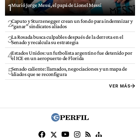
Murió Jorge Messi, el papá de Lionel Messi
1
Caputo y Sturzenegger crean un fondo para indemnizar y
2
“ganar” sindicatos aliados
La Rosada busca culpables después de la derrota en el
3
Senado y recalcula su estrategia
Estados Unidos: un futbolista argentino fue detenido por
4
el ICE en un aeropuerto de Florida
Senado caliente: llamados, negociaciones y un mapa de
5
aliados que se reconfigura
VER MÁS